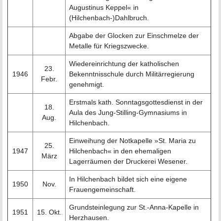
Augustinus Keppel« in
(Hilchenbach-)Dahlbruch.
Abgabe der Glocken zur Einschmelze der
Metalle für Kriegszwecke.
Wiedereinrichtung der katholischen
23.
1946
Bekenntnisschule durch Militärregierung
Febr.
genehmigt.
Erstmals kath. Sonntagsgottesdienst in der
18.
Aula des Jung-Stilling-Gymnasiums in
Aug.
Hilchenbach.
Einweihung der Notkapelle »St. Maria zu
25.
1947
Hilchenbach« in den ehemaligen
März
Lagerräumen der Druckerei Wesener.
In Hilchenbach bildet sich eine eigene
1950
Nov.
Frauengemeinschaft.
Grundsteinlegung zur St.-Anna-Kapelle in
1951
15. Okt.
Herzhausen.