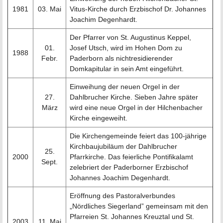
1981
03. Mai
Vitus-Kirche durch Erzbischof Dr. Johannes
Joachim Degenhardt.
Der Pfarrer von St. Augustinus Keppel,
01.
Josef Utsch, wird im Hohen Dom zu
1988
Febr.
Paderborn als nichtresidierender
Domkapitular in sein Amt eingeführt.
Einweihung der neuen Orgel in der
27.
Dahlbrucher Kirche. Sieben Jahre später
März
wird eine neue Orgel in der Hilchenbacher
Kirche eingeweiht.
Die Kirchengemeinde feiert das 100-jährige
Kirchbaujubiläum der Dahlbrucher
25.
2000
Pfarrkirche. Das feierliche Pontifikalamt
Sept.
zelebriert der Paderborner Erzbischof
Johannes Joachim Degenhardt.
Eröffnung des Pastoralverbundes
„Nördliches Siegerland” gemeinsam mit den
Pfarreien St. Johannes Kreuztal und St.
2003
11. Mai