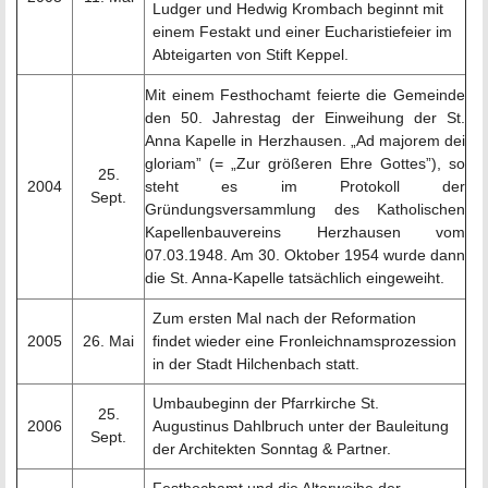
Ludger und Hedwig Krombach beginnt mit
einem Festakt und einer Eucharistiefeier im
Abteigarten von Stift Keppel.
Mit einem Festhochamt feierte die Gemeinde
den 50. Jahrestag der Einweihung der St.
Anna Kapelle in Herzhausen. „Ad majorem dei
gloriam” (= „Zur größeren Ehre Gottes”), so
25.
2004
steht es im Protokoll der
Sept.
Gründungsversammlung des Katholischen
Kapellenbauvereins Herzhausen vom
07.03.1948. Am 30. Oktober 1954 wurde dann
die St. Anna-Kapelle tatsächlich eingeweiht.
Zum ersten Mal nach der Reformation
2005
26. Mai
findet wieder eine Fronleichnamsprozession
in der Stadt Hilchenbach statt.
Umbaubeginn der Pfarrkirche St.
25.
2006
Augustinus Dahlbruch unter der Bauleitung
Sept.
der Architekten Sonntag & Partner.