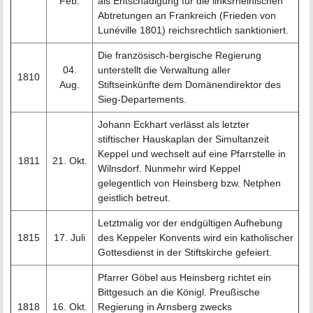
Feb.
als Entschädigung für die linksrheinischen
Abtretungen an Frankreich (Frieden von
Lunéville 1801) reichsrechtlich sanktioniert.
Die französisch-bergische Regierung
04.
unterstellt die Verwaltung aller
1810
Aug.
Stiftseinkünfte dem Domänendirektor des
Sieg-Departements.
Johann Eckhart verlässt als letzter
stiftischer Hauskaplan der Simultanzeit
Keppel und wechselt auf eine Pfarrstelle in
1811
21. Okt.
Wilnsdorf. Nunmehr wird Keppel
gelegentlich von Heinsberg bzw. Netphen
geistlich betreut.
Letztmalig vor der endgültigen Aufhebung
1815
17. Juli
des Keppeler Konvents wird ein katholischer
Gottesdienst in der Stiftskirche gefeiert.
Pfarrer Göbel aus Heinsberg richtet ein
Bittgesuch an die Königl. Preußische
1818
16. Okt.
Regierung in Arnsberg zwecks