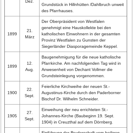
Dez.
Grundstück in Hillnhütten /Dahlbruch unweit
des Pfarrhauses.
Der Oberpräsident von Westfalen
genehmigt eine Hauskollekte bei den
21.
1899
katholischen Einwohnern in der gesamten
März
Provinz Westfalen zu Gunsten der
Siegerländer Diasporagemeinde Keppel.
Baugenehmigung für die neue katholische
12.
Pfarrkirche. Am nachfolgenden Tag wird in
1899
Aug.
Anwesenheit von Dechant Vollmer die
Grundsteinlegung vorgenommen.
Feierliche Kirchweihe der neuen St.-
22.
1900
Augustinus-Kirche durch den Paderborner
Sept.
Bischof Dr. Wilhelm Schneider.
Einweihung der neu errichteten St.-
27.
1905
Johannes-Kirche (Baubeginn 19. Sept.
Sept.
1904) in Creuzthal auf dem Dörnberg.
Einführung der Bruderschaft vom heiligen