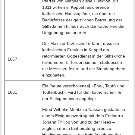
Pfarrer von Netphen diese Funktion. Bis
1811 wirken in Keppel residierende
katholische Hauskapläne, die über die
Bedürfnisse der geistlichen Betreuung der
Stiftsdamen hinaus auch die Katholiken der
Umgebung pastorieren.
Der Mainzer Erzbischof erfährt, dass die
katholischen Fräulein in Keppel am
reformierten Gottesdienst in der Stiftskirche
1667
teilnehmen. Er fordert sie auf, stattdessen
die Messe zu feiern und die Stundengebete
einzuhalten.
Ein [heute verschollenes] »Ehe-, Tauff- und
1681
Todtenbuch« wird für den katholischen Teil
der Stiftsgemeinde angelegt.
Fürst Wilhelm Moritz zu Nassau gestattet in
einem Einigungsvertrag mit dem Freiherrn
Johann Philipp von und zu der Hees –
zugleich durch Einheiratung Erbe zu
Holdinghausen – , die freie Ausübung der