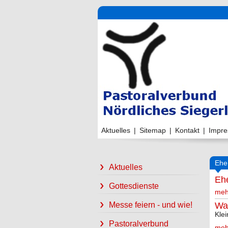
Aktuelles
|
Sitemap
|
Kontakt
|
Impr
Ehe
Aktuelles
Eh
Gottesdienste
meh
Was
Messe feiern - und wie!
Klei
Pastoralverbund
meh