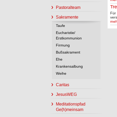
Tre
Pastoralteam
Für 
Sakramente
ver
meh
Taufe
Eucharistie/
Erstkommunion
Firmung
Bußsakrament
Ehe
Krankensalbung
Weihe
Caritas
JesusWEG
Meditationspfad
Ge(h)meinsam