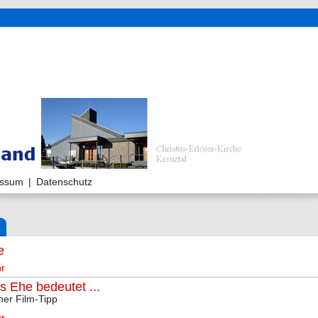
essum
|
Datenschutz
e
r
 Ehe bedeutet ...
ner Film-Tipp
r