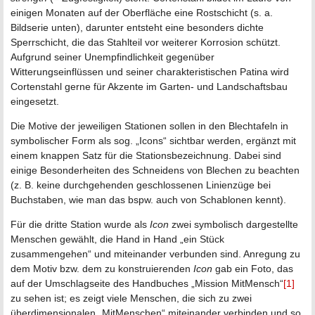
einigen Monaten auf der Oberfläche eine Rostschicht (s. a.
Bildserie unten), darunter entsteht eine besonders dichte
Sperrschicht, die das Stahlteil vor weiterer Korrosion schützt.
Aufgrund seiner Unempfindlichkeit gegenüber
Witterungseinflüssen und seiner charakteristischen Patina wird
Cortenstahl gerne für Akzente im Garten- und Landschaftsbau
eingesetzt.
Die Motive der jeweiligen Stationen sollen in den Blechtafeln in
symbolischer Form als sog. „Icons“ sichtbar werden, ergänzt mit
einem knappen Satz für die Stationsbezeichnung. Dabei sind
einige Besonderheiten des Schneidens von Blechen zu beachten
(z. B. keine durchgehenden geschlossenen Linienzüge bei
Buchstaben, wie man das bspw. auch von Schablonen kennt).
Für die dritte Station wurde als
Icon
zwei symbolisch dargestellte
Menschen gewählt, die Hand in Hand „ein Stück
zusammengehen“ und miteinander verbunden sind. Anregung zu
dem Motiv bzw. dem zu konstruierenden
Icon
gab ein Foto, das
auf der Umschlagseite des Handbuches „Mission MitMensch“
[1]
zu sehen ist; es zeigt viele Menschen, die sich zu zwei
überdimensionalen „MitMenschen“ miteinander verbinden und so