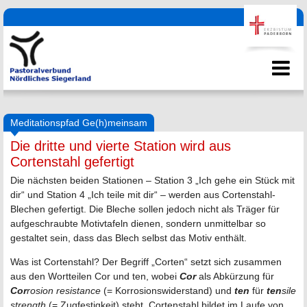
Meditationspfad Ge(h)meinsam
Die dritte und vierte Station wird aus
Cortenstahl gefertigt
Die nächsten beiden Stationen – Station 3 „Ich gehe ein Stück mit
dir“ und Station 4 „Ich teile mit dir“ – werden aus Cortenstahl-
Blechen gefertigt. Die Bleche sollen jedoch nicht als Träger für
aufgeschraubte Motivtafeln dienen, sondern unmittelbar so
gestaltet sein, dass das Blech selbst das Motiv enthält.
Was ist Cortenstahl? Der Begriff „Corten“ setzt sich zusammen
aus den Wortteilen Cor und ten, wobei
Cor
als Abkürzung für
Cor
rosion resistance
(= Korrosionswiderstand) und
ten
für
ten
sile
strength
(= Zugfestigkeit) steht. Cortenstahl bildet im Laufe von