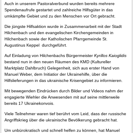
Auch in unserem Pastoralverbund wurden bereits mehrere
Spendenaufrufe gestartet und zahlreiche Hilfsgüter in das
umkämpfte Gebiet und zu den Menschen vor Ort gebracht.
Die jüngste Hilfsaktion wurde in Zusammenarbeit mit der Stadt
Hilchenbach und den evangelischen Kirchengemeinden in
Hilchenbach sowie der Katholischen Pfarrgemeinde St.
Augustinus Keppel durchgeführt.
Auf Einladung von
Hilchenbachs Bürgermeister
Kyrillos Kaioglidis
bestand nun i
n den neuen Räumen des KMD (Kultureller
Marktplatz Dahlbruch) Gelegenheit, sich aus erster Hand von
Manuel Weber, dem Initiatior der Ukrainehilfe, über die
Hilfslieferungen in das ukrainische Krisengebiet zu informieren.
Mit bewegenden Eindrücken durch Bilder und Videos nahm der
engagierte Wiehler die Anwesenden mit auf seine mittlerweile
bereits 17 Ukrainekonvois.
Viele Teilnehmer waren tief berührt vom Leid, dass der russische
Angriffskrieg über die ukrainische Bevölkerung gebracht hat.
Um unbürokratisch und schnell helfen zu können, hat Manuel